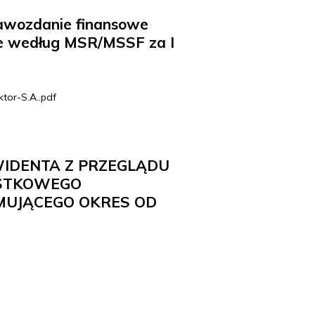
rawozdanie finansowe
ne według MSR/MSSF za I
or-S.A..pdf
WIDENTA Z PRZEGLĄDU
STKOWEGO
UJĄCEGO OKRES OD