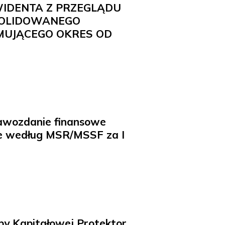
WIDENTA Z PRZEGLĄDU
OLIDOWANEGO
UJĄCEGO OKRES OD
rawozdanie finansowe
ne według MSR/MSSF za I
py Kapitałowej Protektor