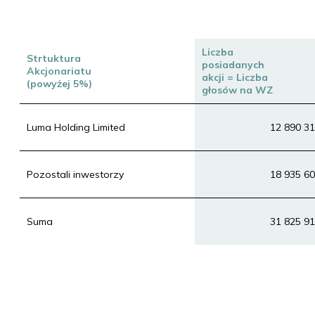
Liczba
Strtuktura
posiadanych
Akcjonariatu
akcji = Liczba
(powyżej 5%)
głosów na WZ
Luma Holding Limited
12 890 3
Pozostali inwestorzy
18 935 6
Suma
31 825 9