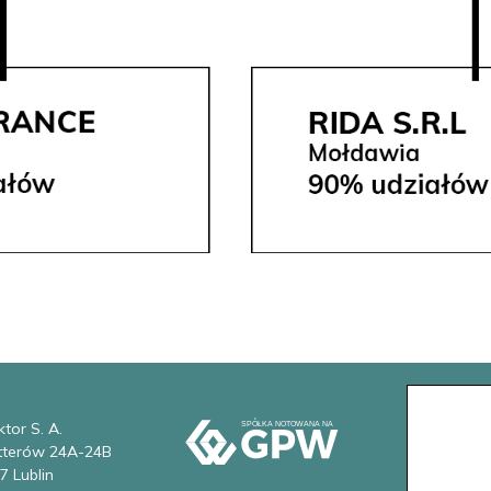
tor S. A.
etterów 24A-24B
7 Lublin