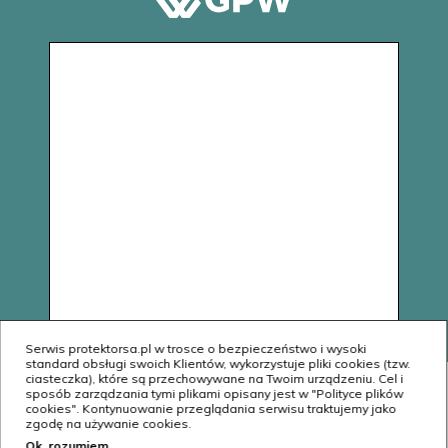
Serwis protektorsa.pl w trosce o bezpieczeństwo i wysoki
standard obsługi swoich Klientów, wykorzystuje pliki cookies (tzw.
ciasteczka), które są przechowywane na Twoim urządzeniu. Cel i
sposób zarządzania tymi plikami opisany jest w "Polityce plików
© Copyright 2020 Protektor S.A. All Rights Reserved.
cookies". Kontynuowanie przeglądania serwisu traktujemy jako
zgodę na używanie cookies.
Ok, rozumiem