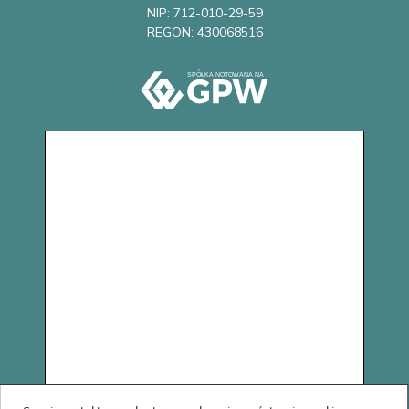
NIP: 712-010-29-59
REGON: 430068516