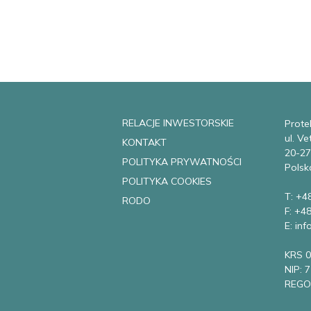
RELACJE INWESTORSKIE
Protek
ul. V
KONTAKT
20-27
POLITYKA PRYWATNOŚCI
Polsk
POLITYKA COOKIES
T: +4
RODO
F: +4
E: in
KRS 
NIP: 
REGO