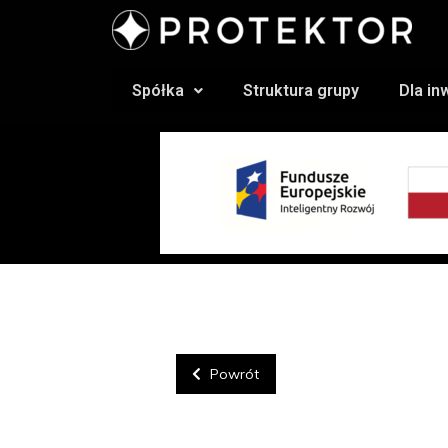
Spółka
Struktura grupy
Dla i
Powrót