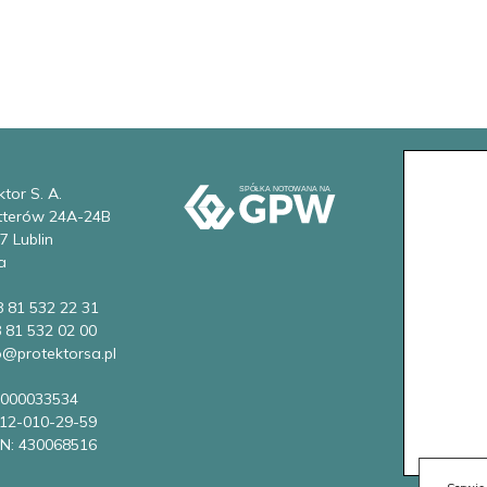
tor S. A.
etterów 24A-24B
7 Lublin
a
8 81 532 22 31
8 81 532 02 00
fo@protektorsa.pl
0000033534
712-010-29-59
N: 430068516