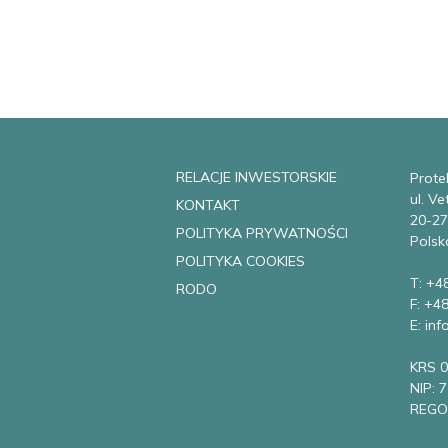
RELACJE INWESTORSKIE
Protek
ul. V
KONTAKT
20-27
POLITYKA PRYWATNOŚCI
Polsk
POLITYKA COOKIES
T: +4
RODO
F: +4
E: in
KRS 
NIP: 
REGO