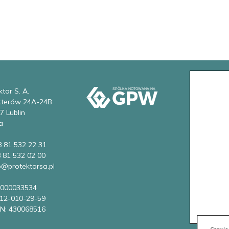
tor S. A.
etterów 24A-24B
7 Lublin
a
8 81 532 22 31
8 81 532 02 00
fo@protektorsa.pl
0000033534
712-010-29-59
N: 430068516