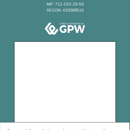
NIP: 712-010-29-59
REGON: 430068516