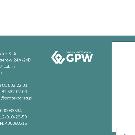
tor S. A.
etterów 24A-24B
7 Lublin
a
8 81 532 22 31
8 81 532 02 00
fo@protektorsa.pl
0000033534
712-010-29-59
N: 430068516