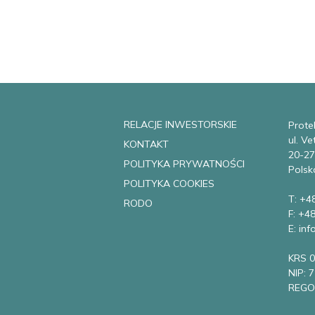
RELACJE INWESTORSKIE
Protek
ul. V
KONTAKT
20-27
POLITYKA PRYWATNOŚCI
Polsk
POLITYKA COOKIES
T: +4
RODO
F: +4
E: in
KRS 
NIP: 
REGO