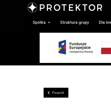
Spółka
Struktura grupy
Dla i
Powrót