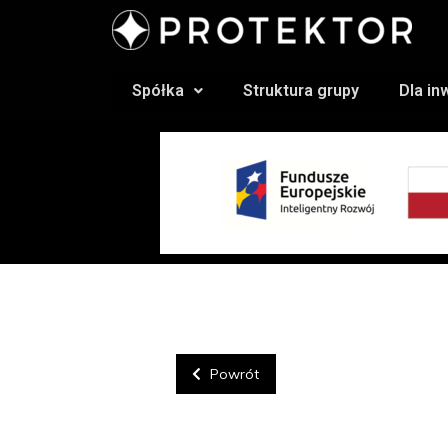
Spółka
Struktura grupy
Dla i
Powrót