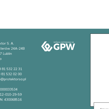
tor S. A.
etterów 24A-24B
7 Lublin
a
8 81 532 22 31
8 81 532 02 00
fo@protektorsa.pl
0000033534
712-010-29-59
N: 430068516