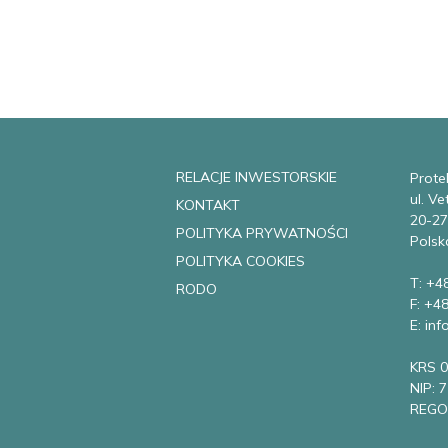
RELACJE INWESTORSKIE
Protek
ul. V
KONTAKT
20-27
POLITYKA PRYWATNOŚCI
Polsk
POLITYKA COOKIES
T: +4
RODO
F: +4
E: in
KRS 
NIP: 
REGO