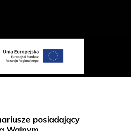
ariusze posiadający
 na Walnym