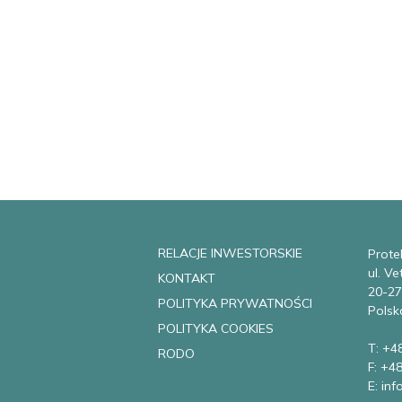
RELACJE INWESTORSKIE
Protek
ul. V
KONTAKT
20-27
POLITYKA PRYWATNOŚCI
Polsk
POLITYKA COOKIES
T: +4
RODO
F: +4
E: in