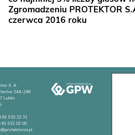
Zgromadzeniu PROTEKTOR S.A
czerwca 2016 roku
tor S. A.
etterów 24A-24B
7 Lublin
a
8 81 532 22 31
8 81 532 02 00
fo@protektorsa.pl