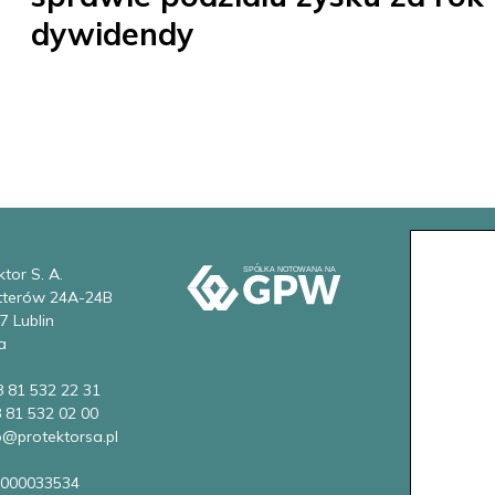
dywidendy
tor S. A.
etterów 24A-24B
7 Lublin
a
8 81 532 22 31
8 81 532 02 00
fo@protektorsa.pl
0000033534