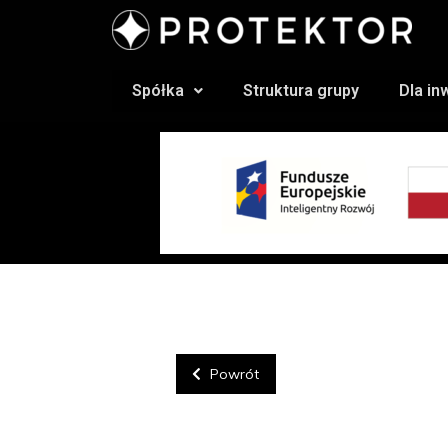
Spółka
Struktura grupy
Dla i
Powrót