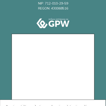
NIP: 712-010-29-59
REGON: 430068516