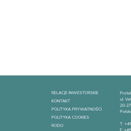
RELACJE INWESTORSKIE
Protek
ul. V
KONTAKT
20-27
POLITYKA PRYWATNOŚCI
Polsk
POLITYKA COOKIES
T: +4
RODO
F: +4