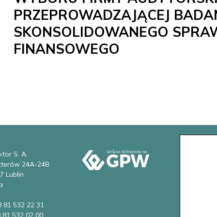
PRZEPROWADZAJĄCEJ BADA
SKONSOLIDOWANEGO SPRA
FINANSOWEGO
tor S. A.
etterów 24A-24B
7 Lublin
a
8 81 532 22 31
8 81 532 02 00