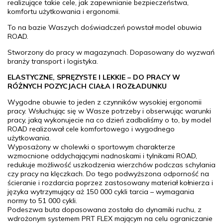
realizujące takie cele, jak zapewnianie bezpieczeństwa,
komfortu użytkowania i ergonomii.
To na bazie Waszych doświadczeń powstał model obuwia
ROAD.
Stworzony do pracy w magazynach. Dopasowany do wyzwań
branży transport i logistyka.
ELASTYCZNE, SPRĘZYSTE I LEKKIE – DO PRACY W
RÓŻNYCH POZYCJACH CIAŁA I ROZŁADUNKU
Wygodne obuwie to jeden z czynników wysokiej ergonomii
pracy. Wsłuchując się w Wasze potrzeby i obserwując warunki
pracy, jaką wykonujecie na co dzień zadbaliśmy o to, by model
ROAD realizował cele komfortowego i wygodnego
użytkowania.
Wyposażony w cholewki o sportowym charakterze
wzmocnione oddychającymi nadnoskami i tylnikami ROAD,
redukuje możliwość uszkodzenia wierzchów podczas schylania
czy pracy na klęczkach. Do tego podwyższona odporność na
ścieranie i rozdarcia poprzez zastosowany materiał kołnierza i
języka wytrzymujący aż 150 000 cykli tarcia – wymagania
normy to 51 000 cykli.
Podeszwa buta dopasowana została do dynamiki ruchu, z
wdrożonym systemem PRT FLEX mającym na celu ograniczanie