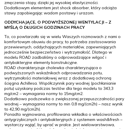
zmęczenia stopy, dzięki jej wysokiej elastyczności.
Dodatkowym elementem jest shock absorber, który odciąża
stawy zapobiegając wadom postawy i urazom.
ODDYCHAJĄCE, O PODWYŻSZONEJ WENTYLACJI – Z
MYŚLĄ O DŁUGICH GODZINACH PRACY
To, co powtarzało się w wielu Waszych rozmowach z nami o
komfortowym obuwiu do pracy, to potrzeba zastosowania
przewiewnych, oddychających materiałów, zapewniających
jednocześnie bezpieczeństwo i wytrzymałość. Dlatego w
modelu ROAD zadbaliśmy o odprowadzające wilgoć i
antybakteryjne elementy konstrukcyjne.
ROAD charakteryzuje cholewka charakteryzująca o
podwyższonych wskaźnikach odprowadzania potu,
wytrzymałości materiałowej wraz z dodatkową ochroną
ścięgna Achillesa. Współczynnik pary wodnej (pochłanianie
potu) uzyskany podczas testów dla tego modelu to 343,3
mg/cm2 – wymagania normy to 15mg/cm2.
Dodatkowo podszewka o zwiększonej przepuszczalności pary
wodnej – wymagania normy to min 0,8 mg/(cm2h) – nasz wynik
to 42,90 mg/(cm2h).
Ponadto wyjmowana, profilowana wkładka o właściwościach
antygrzybicznych i antybakteryjnych z systemem wash&fresh –
wystarczy wyjąć, by uprać w pralce. Jest wielowarstwowa,