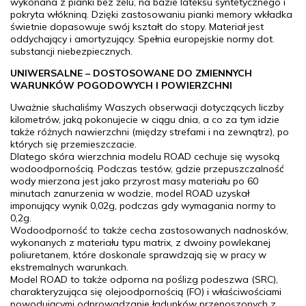
wykonana z pianki bez żelu, na bazie lateksu syntetycznego i
pokryta włókniną. Dzięki zastosowaniu pianki memory wkładka
świetnie dopasowuje swój kształt do stopy. Materiał jest
oddychający i amortyzujący. Spełnia europejskie normy dot.
substancji niebezpiecznych.
UNIWERSALNE – DOSTOSOWANE DO ZMIENNYCH
WARUNKÓW POGODOWYCH I POWIERZCHNI
Uważnie słuchaliśmy Waszych obserwacji dotyczących liczby
kilometrów, jaką pokonujecie w ciągu dnia, a co za tym idzie
także różnych nawierzchni (między strefami i na zewnątrz), po
których się przemieszczacie.
Dlatego skóra wierzchnia modelu ROAD cechuje się wysoką
wodoodpornością. Podczas testów, gdzie przepuszczalność
wody mierzona jest jako przyrost masy materiału po 60
minutach zanurzenia w wodzie, model ROAD uzyskał
imponujący wynik 0,02g, podczas gdy wymagania normy to
0,2g.
Wodoodporność to także cecha zastosowanych nadnosków,
wykonanych z materiału typu matrix, z dwoiny powlekanej
poliuretanem, które doskonale sprawdzają się w pracy w
ekstremalnych warunkach.
Model ROAD to także odporna na poślizg podeszwa (SRC),
charakteryzująca się olejoodpornością (FO) i właściwościami
powodującymi odprowadzanie ładunków przenoszonych z